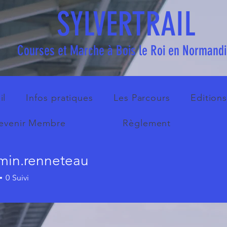
SYLVERTRAIL
Courses et Marche à Bois le Roi en Normand
il
Infos pratiques
Les Parcours
Edition
evenir Membre
Règlement
min.renneteau
.renneteau
0
Suivi