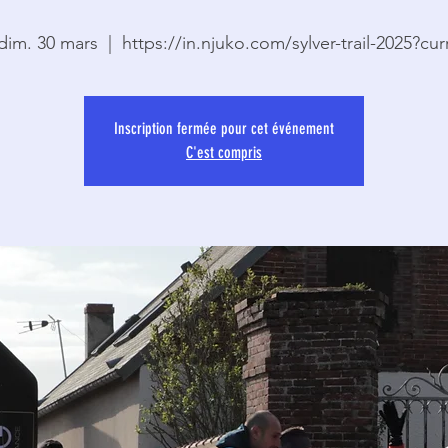
dim. 30 mars
  |  
https://in.njuko.com/sylver-trail-2025?cur
Inscription fermée pour cet événement
C'est compris