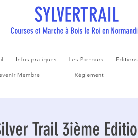
SYLVERTRAIL
Courses et Marche à Bois le Roi en Normand
il
Infos pratiques
Les Parcours
Edition
evenir Membre
Règlement
ilver Trail 3ième Editi