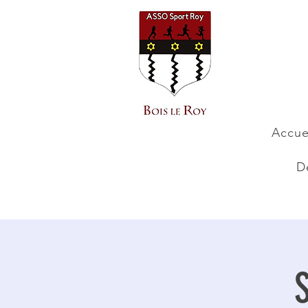
Accue
D
S