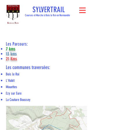
SYLVERTRAIL
Courses et Marche à Bois le Roi en Normandie
Les Parcours:
7 kms
13 kms
21 Kms
Les communes traversées:
Bois le Roi
L'Habit
Mouettes
Ezy sur Eure
La Couture Boussey